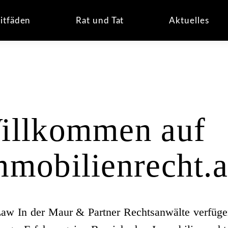
ubauwohnung
Altbauwohnung
Einfamilienhau
itfäden
Rat und Tat
Aktuelles
illkommen auf
mmobilienrecht.a
aw In der Maur & Partner Rechtsanwälte verfüge