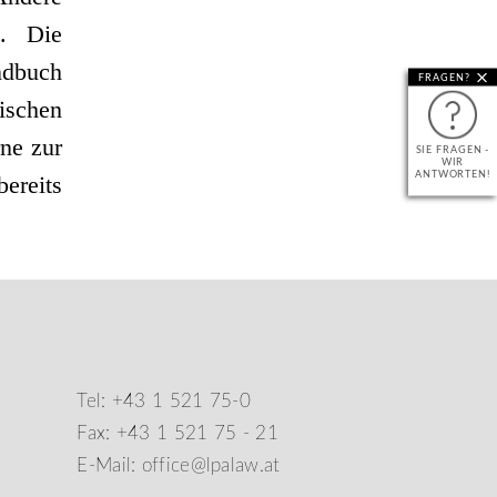
n. Die
ndbuch
FRAGEN?
ischen
rne zur
SIE FRAGEN -
WIR
ANTWORTEN!
ereits
Tel:
+43 1 521 75-0
Fax: +43 1 521 75 - 21
E-Mail:
office@lpalaw.at