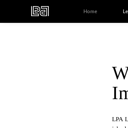
Übersicht
Ne
Home
Le
W
I
LPA L