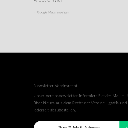
A-1070 Wien
In Google Maps anzeigen
Newsletter Vereinsrecht
Unser Vereinsnewsletter informiert Sie vier Mal im 
über Neues aus dem Recht der Vereine - gratis und
jederzeit abzubestellen.