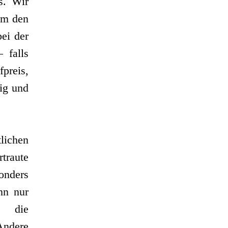
s. Wir
um den
ei der
 falls
preis,
ig und
ichen
raute
onders
nn nur
h die
ndere