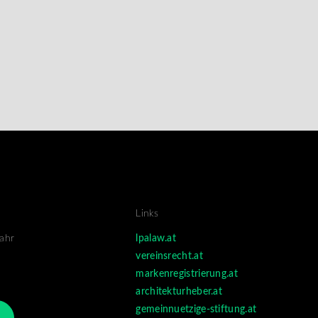
Links
Jahr
lpalaw.at
vereinsrecht.at
markenregistrierung.at
architekturheber.at
gemeinnuetzige-stiftung.at