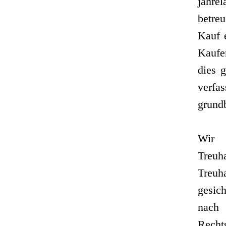
jahre
betre
Kauf e
Kaufe
dies 
verfa
grundb
Wir 
Treu
Treuh
gesic
nach
Recht