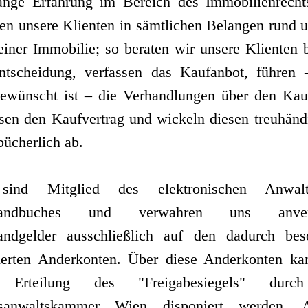
lange Erfahrung im Bereich des Immobilienrecht
uen unsere Klienten in sämtlichen Belangen rund 
iner Immobilie; so beraten wir unsere Klienten b
ntscheidung, verfassen das Kaufanbot, führen –
gewünscht ist – die Verhandlungen über den Kauf
ssen den Kaufvertrag und wickeln diesen treuhänd
ücherlich ab.
sind Mitglied des elektronischen Anwaltl
handbuches und verwahren uns anvert
andgelder ausschließlich auf den dadurch bes
herten Anderkonten. Über diese Anderkonten ka
 Erteilung des "Freigabesiegels" durc
sanwaltskammer Wien disponiert werden. A